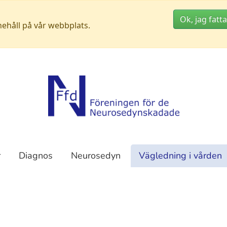
Ok, jag fatta
nehåll på vår webbplats.
r
Diagnos
Neurosedyn
Vägledning i vården