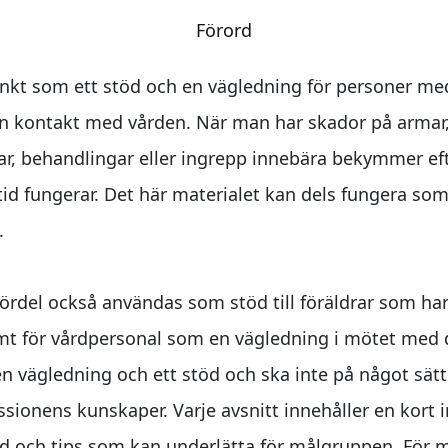
Förord
änkt som ett stöd och en vägledning för personer m
sin kontakt med vården. När man har skador på armar,
ar, behandlingar eller ingrepp innebära bekymmer e
lltid fungerar. Det här materialet kan dels fungera s
.
ördel också användas som stöd till föräldrar som ha
mt för vårdpersonal som en vägledning i mötet med d
en vägledning och ett stöd och ska inte på något sät
ssionens kunskaper. Varje avsnitt innehåller en kort i
råd och tips som kan underlätta för målgruppen. För 