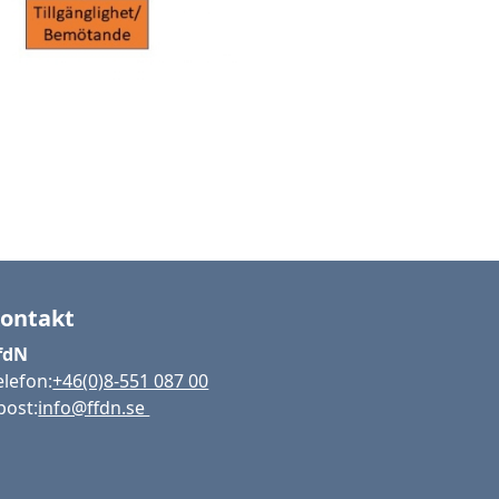
ontakt
fdN
elefon:
+46(0)8-551 087 00
post:
info@ffdn.se