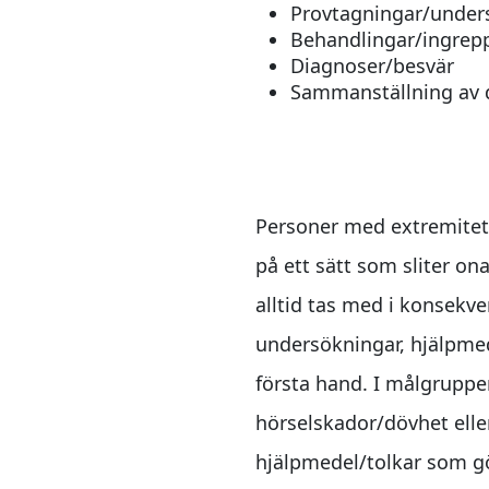
Provtagningar/under
Behandlingar/ingrep
Diagnoser/besvär
Sammanställning av 
Till Vårdpersona
Personer med extremitets
på ett sätt som sliter on
alltid tas med i konsekv
undersökningar, hjälpmed
första hand. I målgrupp
hörselskador/dövhet eller
hjälpmedel/tolkar som gö