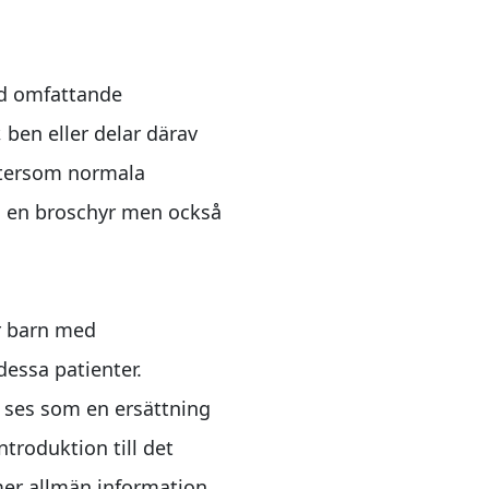
ed omfattande
 ben eller delar därav
ftersom normala
om en broschyr men också
r barn med
essa patienter.
t ses som en ersättning
ntroduktion till det
mer allmän information