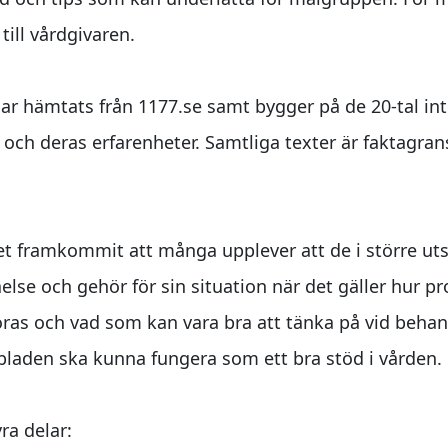
 till vårdgivaren.
 har hämtats från 1177.se samt bygger på de 20-tal i
ch deras erfarenheter. Samtliga texter är faktagrans
et framkommit att många upplever att de i större ut
tåelse och gehör för sin situation när det gäller hur pr
as och vad som kan vara bra att tänka på vid behan
abladen ska kunna fungera som ett bra stöd i vården.
ra delar: