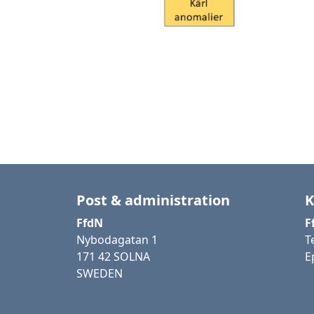
Post & administration
K
FfdN
F
Nybodagatan 1
T
171 42 SOLNA
E
SWEDEN