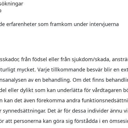
sökningar
p
de erfarenheter som framkom under intervjuerna
l
skador, från födsel eller från sjukdom/skada, ansträ
aturligt mycket. Varje tillkommande besvär blir en e
ensanalysen av en behandling. Om det finns behandlin
el eller dylikt som kan underlätta för vårdtagaren b
en kan det även förekomma andra funktionsnedsättn
 synnedsättningar. Det är för dessa individer ännu v
r att personerna kan göra sig förstådda i en ömsesid