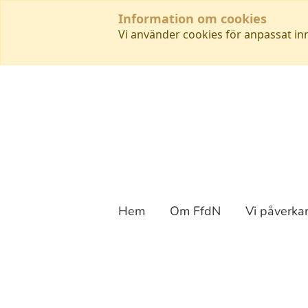
Information om cookies
Vi använder cookies för anpassat in
Hem
Om FfdN
Vi påverka