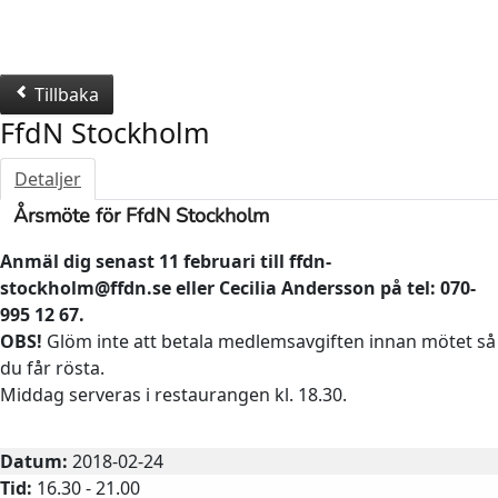
Tillbaka
FfdN Stockholm
Detaljer
Årsmöte för FfdN Stockholm
Anmäl dig senast 11 februari
till ffdn-
stockholm@ffdn.se eller Cecilia Andersson på tel: 070-
995 12 67.
OBS!
Glöm inte att betala medlemsavgiften innan mötet så
du får rösta.
Middag serveras i restaurangen kl. 18.30.
Resa
Datum:
2018-02-24
Tid:
16.30 - 21.00