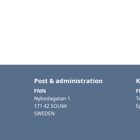
Post & administration
K
FfdN
F
Nybodagatan 1
T
171 42 SOLNA
E
SWEDEN