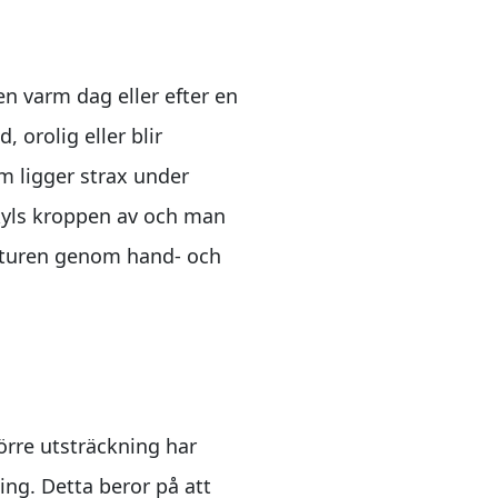
 en varm dag eller efter en
orolig eller blir
om ligger strax under
 kyls kroppen av och man
raturen genom hand- och
örre utsträckning har
ng. Detta beror på att