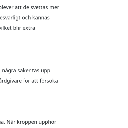
lever att de svettas mer
besvärligt och kännas
lket blir extra
h några saker tas upp
rdgivare för att försöka
iga. När kroppen upphör