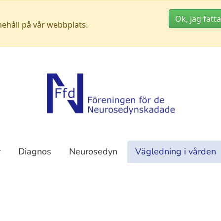
Ok, jag fatta
nehåll på vår webbplats.
r
Diagnos
Neurosedyn
Vägledning i vården