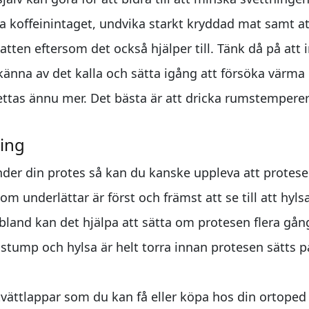
 koffeinintaget, undvika starkt kryddad mat samt at
vatten eftersom det också hjälper till. Tänk då på att i
nna av det kalla och sätta igång att försöka värma 
ettas ännu mer. Det bästa är att dricka rumstemperer
ing
er din protes så kan du kanske uppleva att protesen
som underlättar är först och främst att se till att hyls
land kan det hjälpa att sätta om protesen flera gång
att stump och hylsa är helt torra innan protesen sätts p
 tvättlappar som du kan få eller köpa hos din ortope