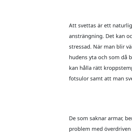
Att svettas är ett naturli
ansträngning. Det kan oc
stressad. När man blir vä
hudens yta och som då bö
kan hålla rätt kroppste
fotsulor samt att man sv
För målgruppen
De som saknar armar, ben
problem med överdriven s