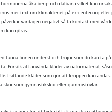
 hormonerna åka berg- och dalbana vilket kan orsaka
finns mer text om klimakteriet på ex-center.org eller
et påverkar vardagen negativt så ta kontakt med vård
som kan göras.
, med tunna linnen underst och tröjor som du kan ta p
tta. Försök att använda kläder av naturmaterial, såso
löst sittande kläder som gör att kroppen kan andas. A
ta skor som gymnastikskor eller gummistövlar.
jälv kan göra för att bidra till att minska svettnin