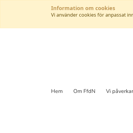
Information om cookies
Vi använder cookies för anpassat in
Hem
Om FfdN
Vi påverka