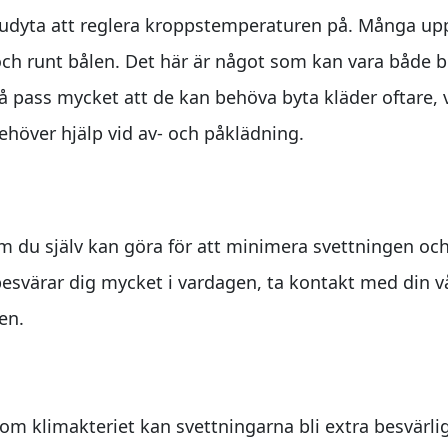
udyta att reglera kroppstemperaturen på. Många upp
 och runt bålen. Det här är något som kan vara både 
å pass mycket att de kan behöva byta kläder oftare, vi
höver hjälp vid av- och påklädning.
derlätta
om du själv kan göra för att minimera svettningen oc
svärar dig mycket i vardagen, ta kontakt med din vå
en.
om klimakteriet kan svettningarna bli extra besvärl