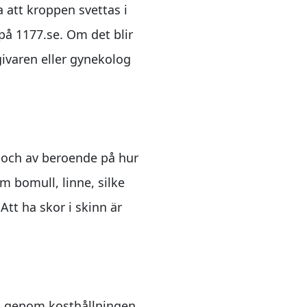
 att kroppen svettas i
 på 1177.se. Om det blir
givaren eller gynekolog
å och av beroende på hur
m bomull, linne, silke
tt ha skor i skinn är
gen genom kosthållningen