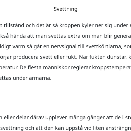
Svettning
gt tillstånd och det är så kroppen kyler ner sig under
kså hända att man svettas extra om man blir generad, 
ldigt varm så går en nervsignal till svettkörtlarna, s
rjar producera svett eller fukt. När fukten dunstar,
mperatur. De flesta människor reglerar kroppstempe
ettas under armarna.
 eller delar därav upplever många gånger att de i st
vettning och att den kan uppstå vid liten ansträngni