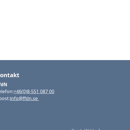
ontakt
fdN
elefon:
+46(0)8-551 087 00
post:
info@ffdn.se