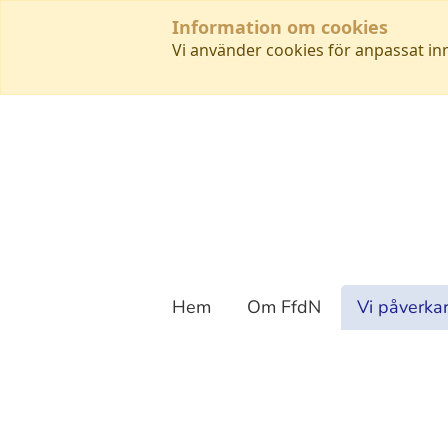
Information om cookies
Vi använder cookies för anpassat in
Hem
Om FfdN
Vi påverka