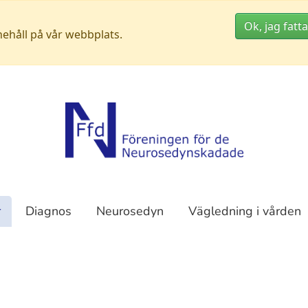
Ok, jag fatta
nehåll på vår webbplats.
r
Diagnos
Neurosedyn
Vägledning i vården