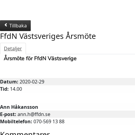
Tillbaka
FfdN Västsveriges Årsmöte
Detaljer
Årsmöte för FfdN Västsverige
Årsmöte
Datum:
2020-02-29
Tid:
14.00
Kontaktperson
Ann Håkansson
E-post:
ann.h@ffdn.se
Mobiltelefon:
070-569 13 88
Kommentarer