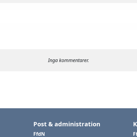
Inga kommentarer.
Post & administration
K
FfdN
F