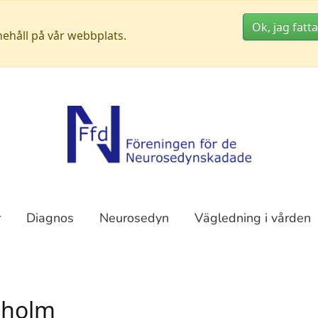
Ok, jag fatta
nehåll på vår webbplats.
r
Diagnos
Neurosedyn
Vägledning i vården
kholm