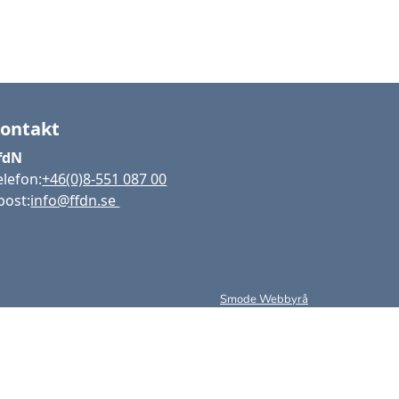
ontakt
fdN
elefon:
+46(0)8-551 087 00
post:
info@ffdn.se
Smode Webbyrå