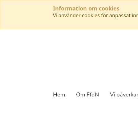
Information om cookies
Vi använder cookies för anpassat in
Hem
Om FfdN
Vi påverka