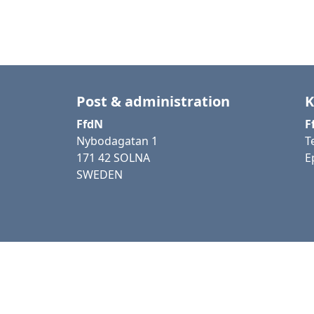
Post & administration
K
FfdN
F
Nybodagatan 1
T
171 42 SOLNA
E
SWEDEN