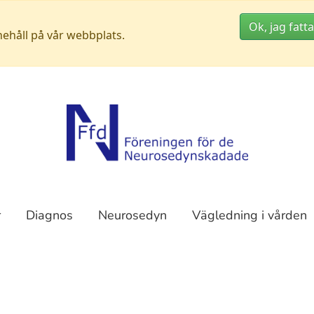
Ok, jag fatta
nehåll på vår webbplats.
r
Diagnos
Neurosedyn
Vägledning i vården