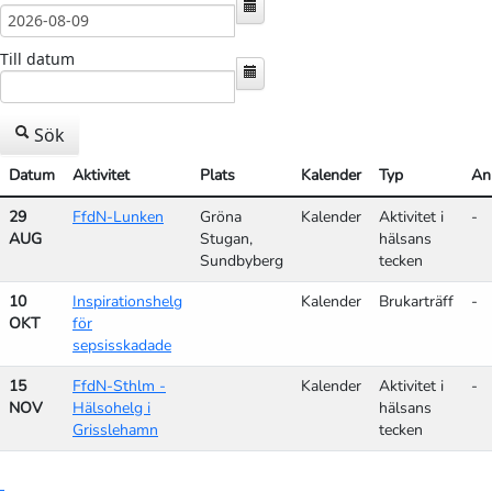
Till datum
Sök
Datum
Aktivitet
Plats
Kalender
Typ
An
29
FfdN-Lunken
Gröna
Kalender
Aktivitet i
-
AUG
Stugan,
hälsans
Sundbyberg
tecken
10
Inspirationshelg
Kalender
Brukarträff
-
OKT
för
sepsisskadade
15
FfdN-Sthlm -
Kalender
Aktivitet i
-
NOV
Hälsohelg i
hälsans
Grisslehamn
tecken